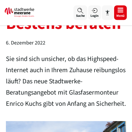
Bestens beraten
Login
Menü
Suche
6. Dezember 2022
Sie sind sich unsicher, ob das Highspeed-
Schrift vergrößern
Internet auch in Ihrem Zuhause reibungslos
Schrift verkleinern
läuft? Das neue Stadtwerke-
Wortabstand vergrößern
Beratungsangebot mit Glasfasermonteur
Enrico Kuchs gibt von Anfang an Sicherheit.
Wortabstand verkleinern
Zeilenabstand vergrößern