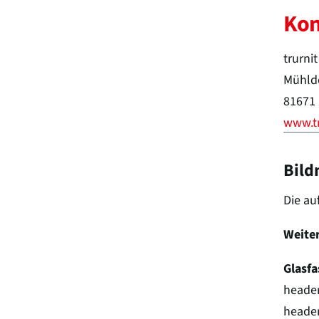
Kon
trurni
Mühldo
81671
www.tr
Bild
Die au
Weite
Glasfa
header
header