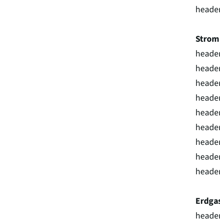
header
Stro
header
header
heade
header
heade
header
heade
header
header
Erdga
header