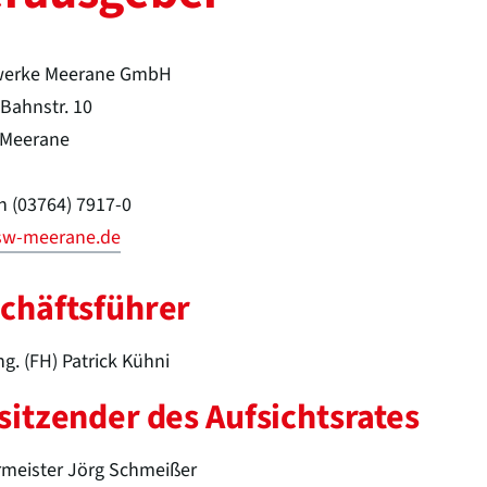
werke Meerane GmbH
Bahnstr. 10
 Meerane
n (03764) 7917-0
sw-meerane.de
chäftsführer
ng. (FH) Patrick Kühni
sitzender des Aufsichtsrates
rmeister Jörg Schmeißer