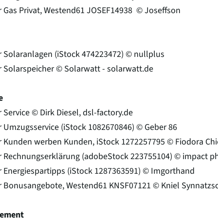
 Gas Privat, Westend61 JOSEF14938 © Joseffson
 Solaranlagen (iStock 474223472) © nullplus
 Solarspeicher © Solarwatt - solarwatt.de
e
 Service © Dirk Diesel, dsl-factory.de
 Umzugsservice (iStock 1082670846) © Geber 86
 Kunden werben Kunden, iStock 1272257795 © Fiodora Ch
r Rechnungserklärung (adobeStock 223755104) © impact p
 Energiespartipps (iStock 1287363591) © Imgorthand
r Bonusangebote, Westend61 KNSF07121 © Kniel Synnatzs
gement