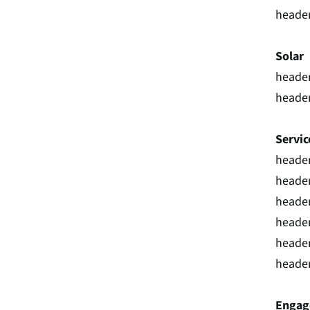
header
Solar
header
header
Servic
header
header
header
heade
header
heade
Enga