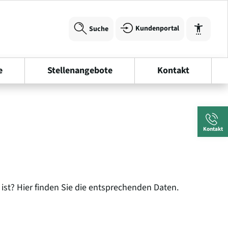
Kundenportal
Suche
e
Stellenangebote
Kontakt
Schrift vergrößern
Kontakt
Schrift verkleinern
Wortabstand vergrößern
 ist? Hier finden Sie die entsprechenden Daten.
Wortabstand verkleinern
Zeilenabstand vergrößern