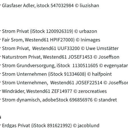
 Glasfaser Adler, istock 547032984 © liuzishan
m
 Strom Privat (iStock 1200926319) © urbazon
 Fair Srom, Westend61 HPIF27000) © Inimages
r Strom Privat, Westend61 UUF33200 © Uwe Umstätter
 Naturstrom Privat, Westend61 JOSEF1453 © Joseffson
r Strom Grundversorgung, iStock 1130511605 © evgenyat
 Strom Unternehmen (iStock 91334608) © halfpoint
r Strom Unternehmen, Westend61 JOSEF22514 © Joseffso
 Windräder, Westend61 ZEF14977 © zerocreatives
 Strom dynamisch, adobeStock 696856976 © standret
s
 Erdgas Privat (iStock 891621992) © jacoblund