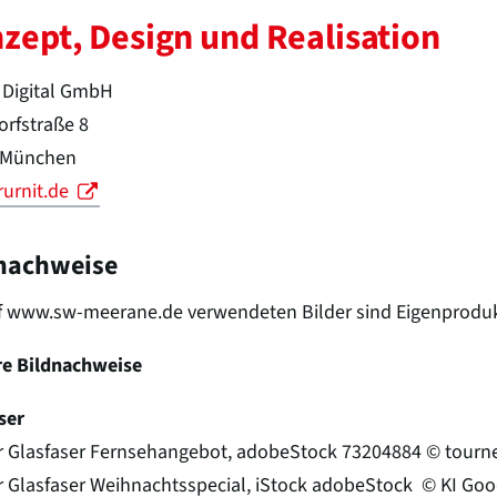
zept, Design und Realisation
t Digital GmbH
rfstraße 8
 München
urnit.de
nachweise
f www.sw-meerane.de verwendeten Bilder sind Eigenprodu
re Bildnachweise
ser
 Glasfaser Fernsehangebot, adobeStock 73204884 © tour
 Glasfaser Weihnachtsspecial, iStock adobeStock © KI Goo