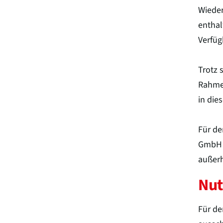
Wieder
enthal
Verfüg
Trotz 
Rahmen
in die
Für de
GmbH h
außerh
Nut
Für de