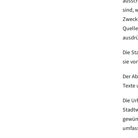
aussch
sind, 
Zweck
Quelle
ausdrü
Die St
sie vo
Der Ab
Texte 
Die Ur
Stadt
gewüns
umfass