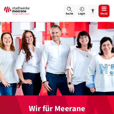
Login
Menü
Suche
Schrift vergrößern
Schrift verkleinern
Wortabstand vergrößern
Wortabstand verkleinern
Zeilenabstand vergrößern
Wir für Meerane