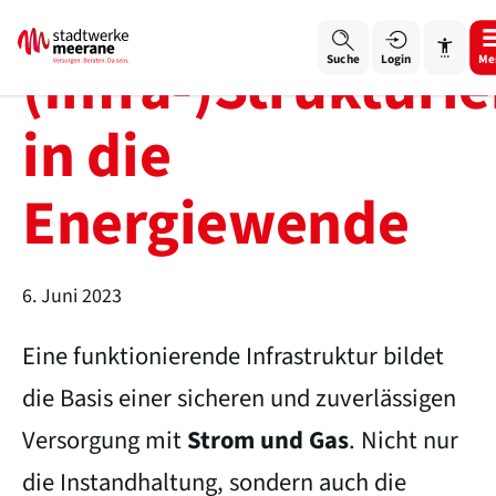
(Infra-)Strukturie
Login
Me
Suche
in die
Energiewende
Schrift vergrößern
Schrift verkleinern
6. Juni 2023
Wortabstand vergrößern
Eine funktionierende Infrastruktur bildet
Wortabstand verkleinern
die Basis einer sicheren und zuverlässigen
Versorgung mit
Strom und Gas
. Nicht nur
Zeilenabstand vergrößern
die Instandhaltung, sondern auch die