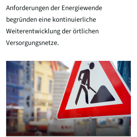
Zeilenabstand verkleinern
Anforderungen der Energiewende
Graustufen
begründen eine kontinuierliche
Großer Mauszeiger
Weiterentwicklung der örtlichen
Versorgungsnetze.
Lesehilfe
Links unterstreichen
Animationen ausschalten
Hoher Kontrast