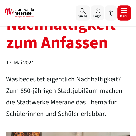
Nachhaltigkeit
Login
Menü
Suche
zum Anfassen
17. Mai 2024
Schrift vergrößern
Was bedeutet eigentlich Nachhaltigkeit?
Schrift verkleinern
Zum 850-jährigen Stadtjubiläum machen
Wortabstand vergrößern
die Stadtwerke Meerane das Thema für
Wortabstand verkleinern
Schülerinnen und Schüler erlebbar.
Zeilenabstand vergrößern